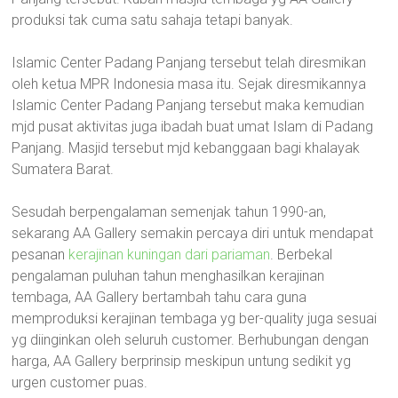
produksi tak cuma satu sahaja tetapi banyak.
Islamic Center Padang Panjang tersebut telah diresmikan
oleh ketua MPR Indonesia masa itu. Sejak diresmikannya
Islamic Center Padang Panjang tersebut maka kemudian
mjd pusat aktivitas juga ibadah buat umat Islam di Padang
Panjang. Masjid tersebut mjd kebanggaan bagi khalayak
Sumatera Barat.
Sesudah berpengalaman semenjak tahun 1990-an,
sekarang AA Gallery semakin percaya diri untuk mendapat
pesanan
kerajinan kuningan dari pariaman
. Berbekal
pengalaman puluhan tahun menghasilkan kerajinan
tembaga, AA Gallery bertambah tahu cara guna
memproduksi kerajinan tembaga yg ber-quality juga sesuai
yg diinginkan oleh seluruh customer. Berhubungan dengan
harga, AA Gallery berprinsip meskipun untung sedikit yg
urgen customer puas.