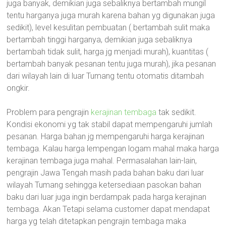
juga banyak, demikian juga sebaliknya bertambah mungil
tentu harganya juga murah karena bahan yg digunakan juga
sedikit), level kesulitan pembuatan ( bertambah sulit maka
bertambah tinggi harganya, demikian juga sebaliknya
bertambah tidak sulit, harga jg menjadi murah), kuantitas (
bertambah banyak pesanan tentu juga murah), jika pesanan
dari wilayah lain di luar Tumang tentu otomatis ditambah
ongkir.
Problem para pengrajin
kerajinan tembaga
tak sedikit.
Kondisi ekonomi yg tak stabil dapat mempengaruhi jumlah
pesanan. Harga bahan jg mempengaruhi harga kerajinan
tembaga. Kalau harga lempengan logam mahal maka harga
kerajinan tembaga juga mahal. Permasalahan lain-lain,
pengrajin Jawa Tengah masih pada bahan baku dari luar
wilayah Tumang sehingga ketersediaan pasokan bahan
baku dari luar juga ingin berdampak pada harga kerajinan
tembaga. Akan Tetapi selama customer dapat mendapat
harga yg telah ditetapkan pengrajin tembaga maka