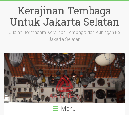
Skip
Kerajinan Tembaga
to
content
Untuk Jakarta Selatan
Jualan Bermacam Kerajinan Tembaga dan Kuningan ke
Jakarta Selatan
Menu