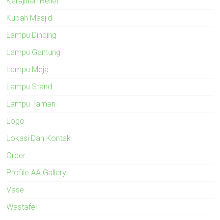
Kerajinan Relief
Kubah Masjid
Lampu Dinding
Lampu Gantung
Lampu Meja
Lampu Stand
Lampu Taman
Logo
Lokasi Dan Kontak
Order
Profile AA Gallery
Vase
Wastafel