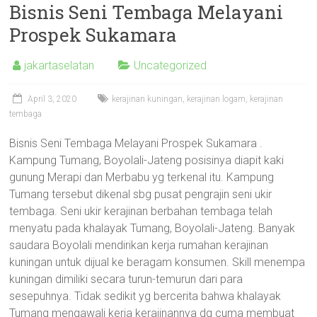
Bisnis Seni Tembaga Melayani
Prospek Sukamara
jakartaselatan
Uncategorized
April 3, 2020
kerajinan kuningan
,
kerajinan logam
,
kerajinan
tembaga
Bisnis Seni Tembaga Melayani Prospek Sukamara .
Kampung Tumang, Boyolali-Jateng posisinya diapit kaki
gunung Merapi dan Merbabu yg terkenal itu. Kampung
Tumang tersebut dikenal sbg pusat pengrajin seni ukir
tembaga. Seni ukir kerajinan berbahan tembaga telah
menyatu pada khalayak Tumang, Boyolali-Jateng. Banyak
saudara Boyolali mendirikan kerja rumahan kerajinan
kuningan untuk dijual ke beragam konsumen. Skill menempa
kuningan dimiliki secara turun-temurun dari para
sesepuhnya. Tidak sedikit yg bercerita bahwa khalayak
Tumang mengawali kerja kerajinannya dg cuma membuat